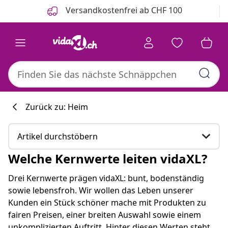
Zurück
Weiter
Versandkostenfrei ab CHF 100
Zurück zu: Heim
Artikel durchstöbern
Welche Kernwerte leiten vidaXL?
Welche Kernwerte leiten vidaXL?
Drei Kernwerte prägen vidaXL: bunt, bodenständig
sowie lebensfroh. Wir wollen das Leben unserer
Hier sind einige passende Produkte, die für Sie
Kunden ein Stück schöner mache mit Produkten zu
interessant sein könnten.
fairen Preisen, einer breiten Auswahl sowie einem
unkomplizierten Auftritt. Hinter diesen Werten steht