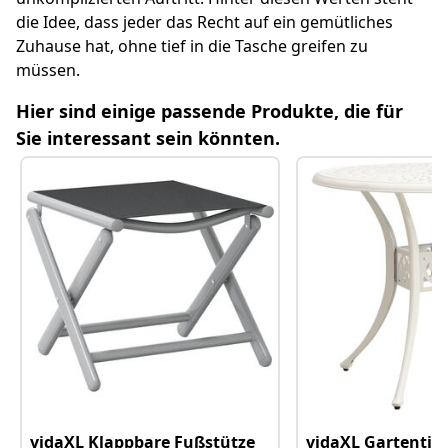
So leben wir unsere Werte im Alltag
die Idee, dass jeder das Recht auf ein gemütliches
Zuhause hat, ohne tief in die Tasche greifen zu
Weitere hilfreiche Fragen
müssen.
Relevante Kategorielinks
Hier sind einige passende Produkte, die für
Sie interessant sein könnten.
vidaXL Klappbare Fußstütze
vidaXL Gartentis