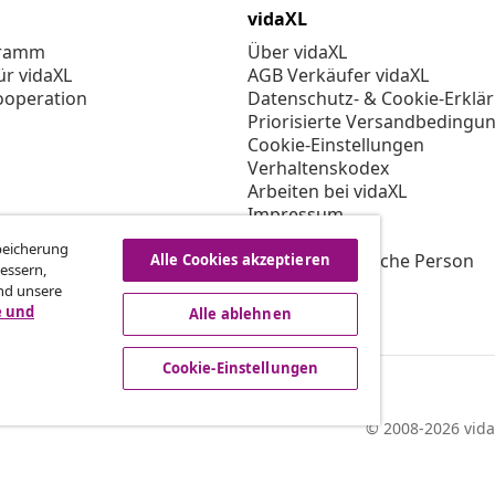
vidaXL
gramm
Über vidaXL
ür vidaXL
AGB Verkäufer vidaXL
ooperation
Datenschutz- & Cookie-Erklä
Priorisierte Versandbedingu
Cookie-Einstellungen
Verhaltenskodex
Arbeiten bei vidaXL
Impressum
Sicherheit
Speicherung
EU Verantwortliche Person
Alle Cookies akzeptieren
essern,
EPR-Richtlinie
nd unsere
Barrierefreiheit
e und
Alle ablehnen
Cookie-Einstellungen
© 2008-2026 vida