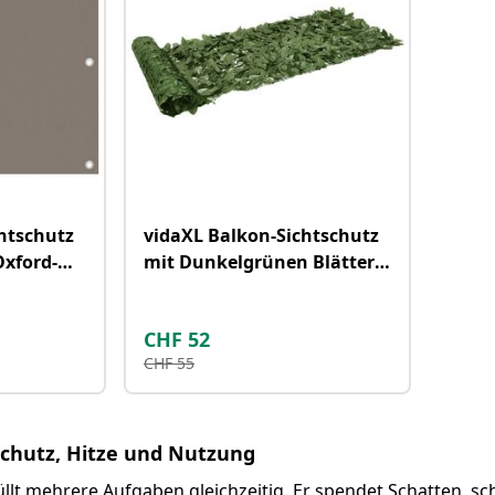
htschutz
vidaXL Balkon-Sichtschutz
Oxford-
mit Dunkelgrünen Blättern
200x75 cm
CHF
52
CHF
55
Schutz, Hitze und Nutzung
llt mehrere Aufgaben gleichzeitig. Er spendet Schatten, sc