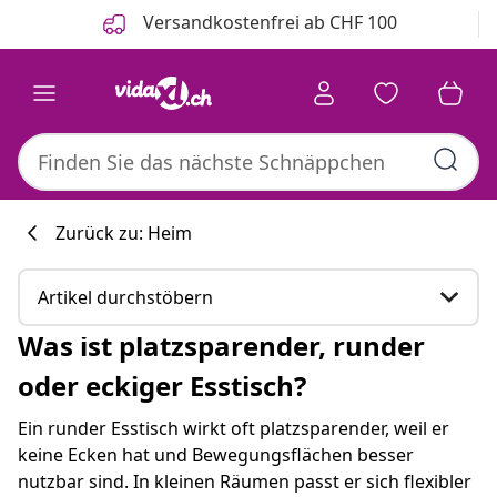
Zurück
Weiter
Versandkostenfrei ab CHF 100
Zurück zu: Heim
Artikel durchstöbern
Was ist platzsparender, runder
Was ist platzsparender, runder oder eckiger
oder eckiger Esstisch?
Esstisch?
Ein runder Esstisch wirkt oft platzsparender, weil er
Hier sind einige passende Produkte, die für Sie
keine Ecken hat und Bewegungsflächen besser
interessant sein könnten：
nutzbar sind. In kleinen Räumen passt er sich flexibler