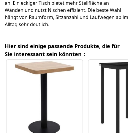
an. Ein eckiger Tisch bietet mehr Stellfläche an
Unterschiede bei Platzbedarf und Nutzung im
Wänden und nutzt Nischen effizient. Die beste Wahl
Überblick
hängt von Raumform, Sitzanzahl und Laufwegen ab im
Alltag sehr deutlich.
Weitere hilfreiche Fragen
Hier sind einige passende Produkte, die für
Relevante Kategorielinks
Sie interessant sein könnten：