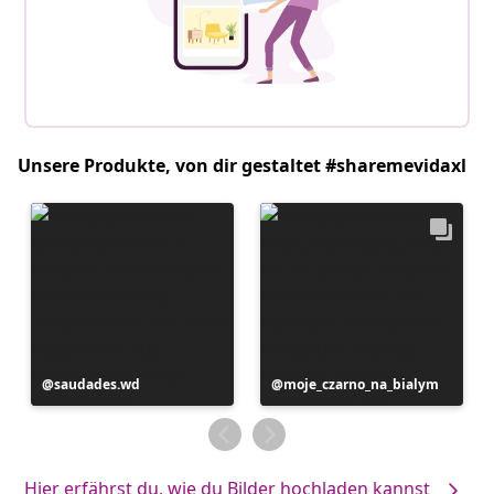
Unsere Produkte, von dir gestaltet #sharemevidaxl
Beitrag
saudades.wd
Beitrag
moje_czarno_na_bialym
veröffentlicht
veröffentlicht
von
von
Hier erfährst du, wie du Bilder hochladen kannst