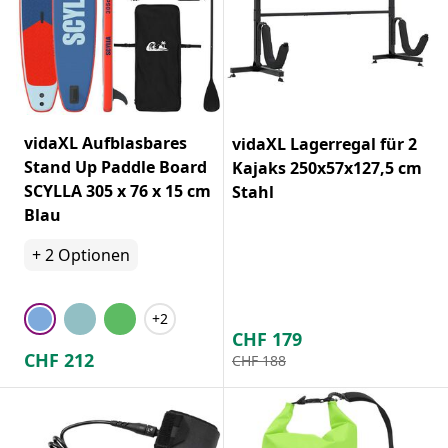
vidaXL Aufblasbares
vidaXL Lagerregal für 2
Stand Up Paddle Board
Kajaks 250x57x127,5 cm
SCYLLA 305 x 76 x 15 cm
Stahl
Blau
+
2
Optionen
+2
CHF
179
CHF
212
CHF
188