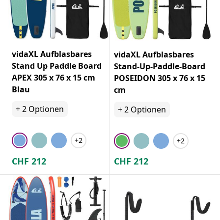
vidaXL Aufblasbares
vidaXL Aufblasbares
Stand Up Paddle Board
Stand-Up-Paddle-Board
APEX 305 x 76 x 15 cm
POSEIDON 305 x 76 x 15
Blau
cm
+
2
Optionen
+
2
Optionen
+2
+2
CHF
212
CHF
212