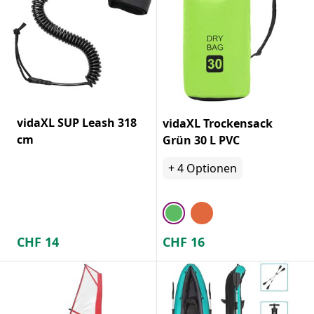
vidaXL SUP Leash 318
vidaXL Trockensack
cm
Grün 30 L PVC
+
4
Optionen
CHF
14
CHF
16