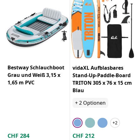
Bestway Schlauchboot
vidaXL Aufblasbares
Grau und Weiß 3,15 x
Stand-Up-Paddle-Board
1,65 m PVC
TRITON 305 x 76 x 15 cm
Blau
+
2
Optionen
+2
CHF
284
CHF
212