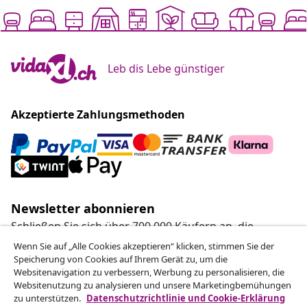
Leb dis Lebe günstiger
Akzeptierte Zahlungsmethoden
Newsletter abonnieren
Schließen Sie sich über 700.000 Käufern an, die
wöchentliche Angebote, saisonale Aktionen und
Wenn Sie auf „Alle Cookies akzeptieren“ klicken, stimmen Sie der
Neuheiten von vidaXL erhalten.
Speicherung von Cookies auf Ihrem Gerät zu, um die
Websitenavigation zu verbessern, Werbung zu personalisieren, die
Websitenutzung zu analysieren und unsere Marketingbemühungen
Unsere Social-Media-Accounts
zu unterstützen.
Datenschutzrichtlinie und Cookie-Erklärung