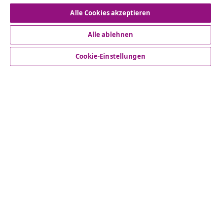
Alle Cookies akzeptieren
Alle ablehnen
Kundenservice
Cookie-Einstellungen
Business
vidaXL
Mehr entdecken
© 2008-2026 vidaXL www.vidaxl.ch ist eine Website von TM