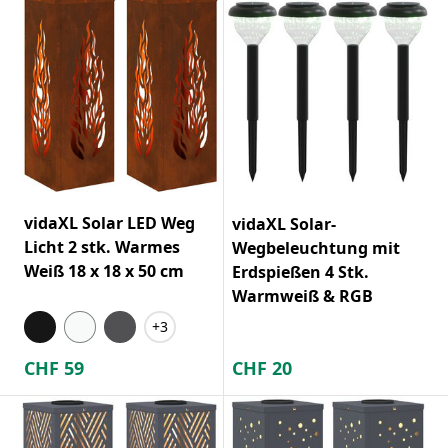
vidaXL Solar LED Weg
vidaXL Solar-
Licht 2 stk. Warmes
Wegbeleuchtung mit
Weiß 18 x 18 x 50 cm
Erdspießen 4 Stk.
Warmweiß & RGB
+3
CHF
59
CHF
20