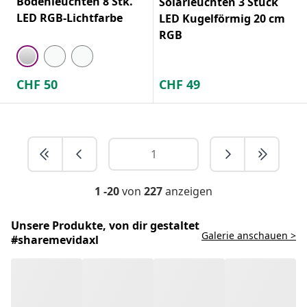
Bodenleuchten 8 Stk.
Solarleuchten 3 Stück
LED RGB-Lichtfarbe
LED Kugelförmig 20 cm
RGB
CHF
50
CHF
49
1 -20
von
227
anzeigen
Unsere Produkte, von dir gestaltet
Galerie anschauen >
#sharemevidaxl
Gartenbeleuchtung für dein Paradies
im Freien: Entdecke die grosse