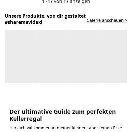
1 -17
von
17
anzeigen
Unsere Produkte, von dir gestaltet
Galerie anschauen >
#sharemevidaxl
Der ultimative Guide zum perfekten
Kellerregal
Herzlich willkommen in meiner kleinen, aber feinen Ecke
des World Wide Web. Hier, in diesem Blog, dreht sich
alles um eines meiner absoluten Lieblingsmöbelstücke -
das unscheinbare, aber unverzichtbare Kellerregal.
Egal, ob du gerade im Begriff bist, dein neues DIY-
Projekt zu starten, oder ob du nach einer Möglichkeit
suchst, den Platz in deinem Keller oder deiner Werkstatt
besser zu nutzen, dieser Guide bietet dir umfangreiche
Informationen. Und wer weiss, vielleicht entdeckst du
am Ende auch eine attraktive Kaufempfehlung für
vidaXL? Bleib dran und lass uns gemeinsam in die Welt
der Kellerregale eintauchen.