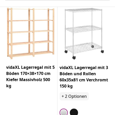
vidaXL Lagerregal mit 5
vidaXL Lagerregal mit 3
Böden 170×38×170 cm
Böden und Rollen
Kiefer Massivholz 500
60x35x81 cm Verchromt
kg
150 kg
+
2
Optionen