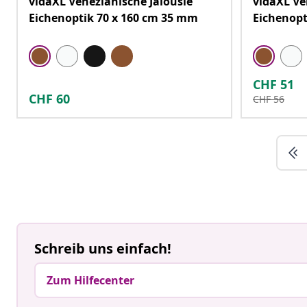
vidaXL Venezianische Jalousie
vidaXL Ve
Eichenoptik 70 x 160 cm 35 mm
Eichenopt
CHF
51
CHF
60
CHF
56
Schreib uns einfach!
Zum Hilfecenter