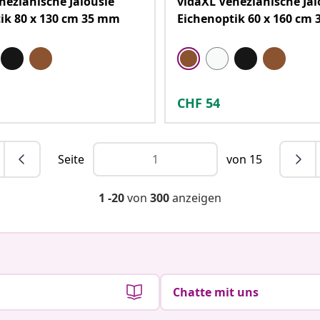
nezianische Jalousie
vidaXL Venezianische Jal
ik 80 x 130 cm 35 mm
Eichenoptik 60 x 160 cm
CHF
54
Seite
von 15
1 -20
von
300
anzeigen
Chatte mit uns