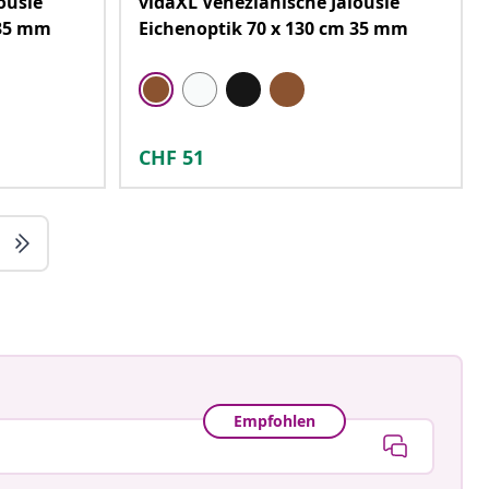
ousie
vidaXL Venezianische Jalousie
 35 mm
Eichenoptik 70 x 130 cm 35 mm
CHF
51
Empfohlen