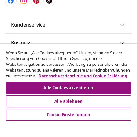
Kundenservice
Business
Wenn Sie auf „Alle Cookies akzeptieren“ klicken, stimmen Sie der
Speicherung von Cookies auf Ihrem Gerät zu, um die
vidaXL
Websitenavigation zu verbessern, Werbung zu personalisieren, die
Websitenutzung zu analysieren und unsere Marketingbemühungen
zu unterstützen.
Datenschutzrichtlinie und Cookie-Erklärung
Mehr entdecken
Alle Cookies akzeptieren
Alle ablehnen
Cookie-Einstellungen
© 2008-2026 vidaXL www.vidaxl.ch ist eine Website von TM
Handelsgesellschaft GmbH