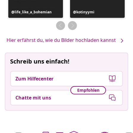
Beitrag
life_like_a_bohemian
Beitrag
kotinyymi
veröffentlicht
veröffentlicht
von
von
Hier erfährst du, wie du Bilder hochladen kannst
Schreib uns einfach!
Zum Hilfecenter
Empfohlen
Chatte mit uns