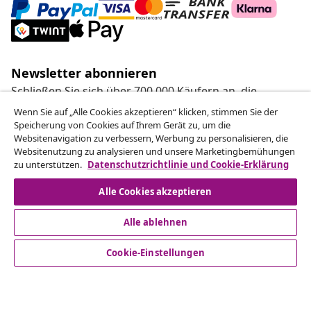
Newsletter abonnieren
Schließen Sie sich über 700.000 Käufern an, die
wöchentliche Angebote, saisonale Aktionen und
Wenn Sie auf „Alle Cookies akzeptieren“ klicken, stimmen Sie der
Neuheiten von vidaXL erhalten.
Speicherung von Cookies auf Ihrem Gerät zu, um die
Websitenavigation zu verbessern, Werbung zu personalisieren, die
Websitenutzung zu analysieren und unsere Marketingbemühungen
Unsere Social-Media-Accounts
zu unterstützen.
Datenschutzrichtlinie und Cookie-Erklärung
Alle Cookies akzeptieren
Alle ablehnen
Kundenservice
Cookie-Einstellungen
Business