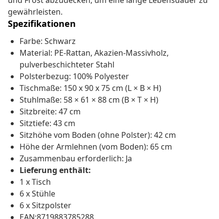
und Frost abzudecken, um eine lange Lebensdauer zu
gewährleisten.
Spezifikationen
Farbe: Schwarz
Material: PE-Rattan, Akazien-Massivholz,
pulverbeschichteter Stahl
Polsterbezug: 100% Polyester
Tischmaße: 150 x 90 x 75 cm (L × B × H)
Stuhlmaße: 58 × 61 × 88 cm (B × T × H)
Sitzbreite: 47 cm
Sitztiefe: 43 cm
Sitzhöhe vom Boden (ohne Polster): 42 cm
Höhe der Armlehnen (vom Boden): 65 cm
Zusammenbau erforderlich: Ja
Lieferung enthält:
1 x Tisch
6 x Stühle
6 x Sitzpolster
EAN:8719883785288