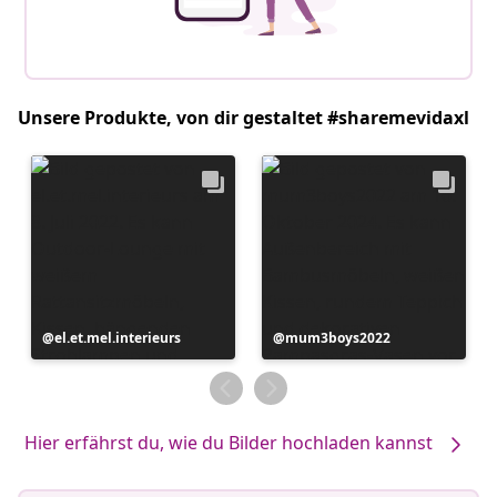
Unsere Produkte, von dir gestaltet #sharemevidaxl
Beitrag
el.et.mel.interieurs
Beitrag
mum3boys2022
veröffentlicht
veröffentlicht
von
von
Hier erfährst du, wie du Bilder hochladen kannst