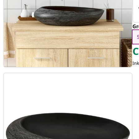
Gr
C
Ink