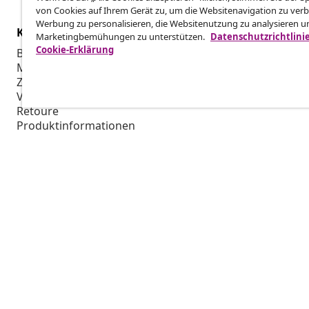
von Cookies auf Ihrem Gerät zu, um die Websitenavigation zu verb
Werbung zu personalisieren, die Websitenutzung zu analysieren u
Kundenservice
Business
Marketingbemühungen zu unterstützen.
Datenschutzrichtlini
Cookie-Erklärung
Bestellung verfolgen
Partnerpro
Mein Konto
Produktion f
Zahlung
Marketing-K
Versand & Lieferung
Retoure
Produktinformationen
Bestellung