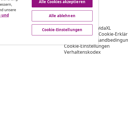
Alle Cookies akzeptieren
essern,
nd unsere
vidaXL
e und
Alle ablehnen
gramm
Über vidaXL
ür vidaXL
AGB Verkäufer vidaXL
Cookie-Einstellungen
ooperation
Datenschutz- & Cookie-Erklä
Priorisierte Versandbedingu
Cookie-Einstellungen
Verhaltenskodex
Arbeiten bei vidaXL
Impressum
Sicherheit
EU Verantwortliche Person
EPR-Richtlinie
Barrierefreiheit
© 2008-2026 vida