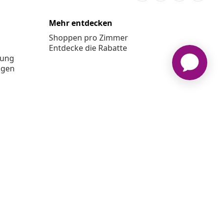
Mehr entdecken
Shoppen pro Zimmer
Entdecke die Rabatte
rung
ngen
XL www.vidaxl.ch ist eine Website von TM Handelsgesellschaft
GmbH