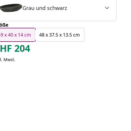
Grau und schwarz
öße
59 x 40 x 14 cm
48 x 37.5 x 13.5 cm
HF
204
l. Mwst.