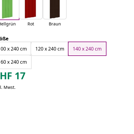
Hellgrün
Rot
Braun
öße
100 x 240 cm
120 x 240 cm
140 x 240 cm
160 x 240 cm
HF
17
l. Mwst.