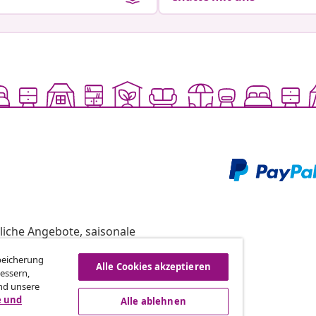
liche Angebote, saisonale
Speicherung
Alle Cookies akzeptieren
essern,
nd unsere
vidaXL
e und
Alle ablehnen