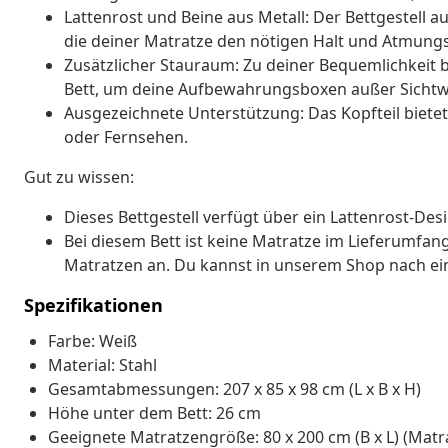
Lattenrost und Beine aus Metall: Der Bettgestell au
die deiner Matratze den nötigen Halt und Atmungsa
Zusätzlicher Stauraum: Zu deiner Bequemlichkeit 
Bett, um deine Aufbewahrungsboxen außer Sichtwe
Ausgezeichnete Unterstützung: Das Kopfteil biet
oder Fernsehen.
Gut zu wissen:
Dieses Bettgestell verfügt über ein Lattenrost-Des
Bei diesem Bett ist keine Matratze im Lieferumfan
Matratzen an. Du kannst in unserem Shop nach ei
Spezifikationen
Farbe: Weiß
Material: Stahl
Gesamtabmessungen: 207 x 85 x 98 cm (L x B x H)
Höhe unter dem Bett: 26 cm
Geeignete Matratzengröße: 80 x 200 cm (B x L) (Matra