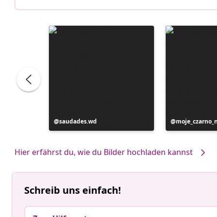
Beitrag
saudades.wd
Beitrag
moje_czarno_
veröffentlicht
veröffentlicht
von
von
Hier erfährst du, wie du Bilder hochladen kannst
Schreib uns einfach!