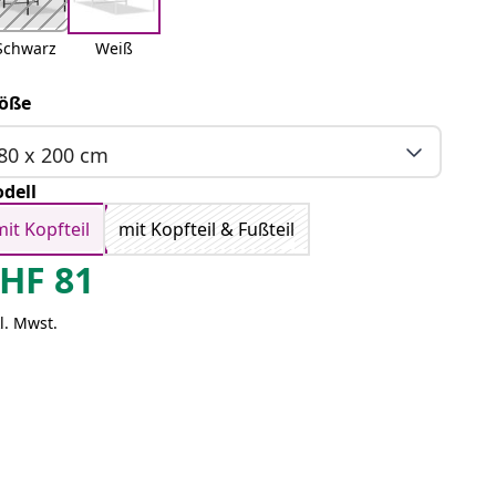
Schwarz
Weiß
öße
80 x 200 cm
dell
mit Kopfteil
mit Kopfteil & Fußteil
HF
81
l. Mwst.