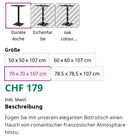
Dunkle
Eichenfar
oak
Asche
be
colour
and
Größe
black
50 x 50 x 107 cm
60 x 60 x 107 cm
70 x 70 x 107 cm
78.5 x 78.5 x 107 cm
CHF
179
Inkl. Mwst.
Beschreibung
Fügen Sie mit unserem eleganten Bistrotisch einen
Hauch von romantischer französischer Atmosphäre
hinzu.