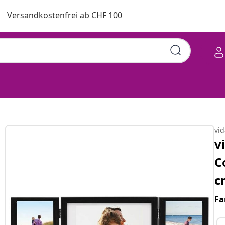
Versandkostenfrei ab CHF 100
vi
v
C
c
Fa