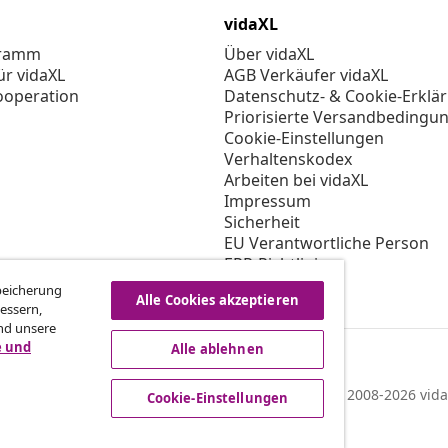
vidaXL
gramm
Über vidaXL
ür vidaXL
AGB Verkäufer vidaXL
ooperation
Datenschutz- & Cookie-Erklä
Priorisierte Versandbedingu
Cookie-Einstellungen
Verhaltenskodex
Arbeiten bei vidaXL
Impressum
Sicherheit
EU Verantwortliche Person
EPR-Richtlinie
Barrierefreiheit
Speicherung
Alle Cookies akzeptieren
essern,
nd unsere
e und
Alle ablehnen
© 2008-2026 vida
Cookie-Einstellungen