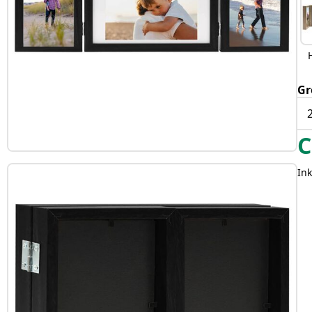
Gr
C
Ink