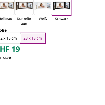
Hellbrau
Dunkelbr
Weiß
Schwarz
n
aun
öße
22 x 15 cm
28 x 18 cm
HF
19
l. Mwst.