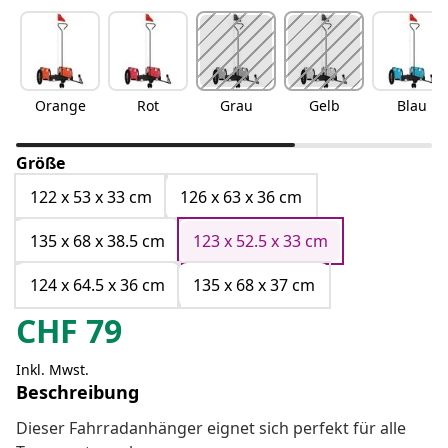
Orange
Rot
Grau
Gelb
Blau
Größe
122 x 53 x 33 cm
126 x 63 x 36 cm
135 x 68 x 38.5 cm
123 x 52.5 x 33 cm
124 x 64.5 x 36 cm
135 x 68 x 37 cm
CHF
79
Inkl. Mwst.
Beschreibung
Dieser Fahrradanhänger eignet sich perfekt für alle