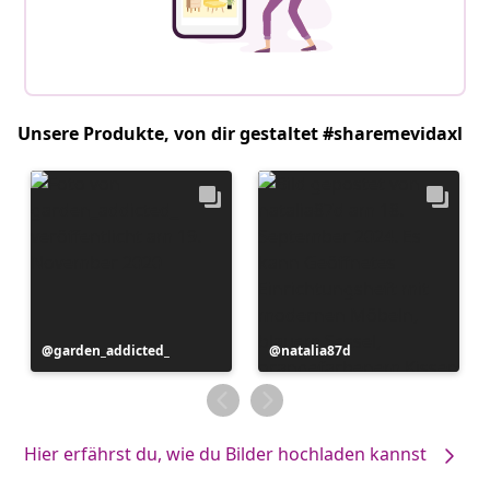
Unsere Produkte, von dir gestaltet #sharemevidaxl
Beitrag
garden_addicted_
Beitrag
natalia87d
veröffentlicht
veröffentlicht
von
von
Hier erfährst du, wie du Bilder hochladen kannst