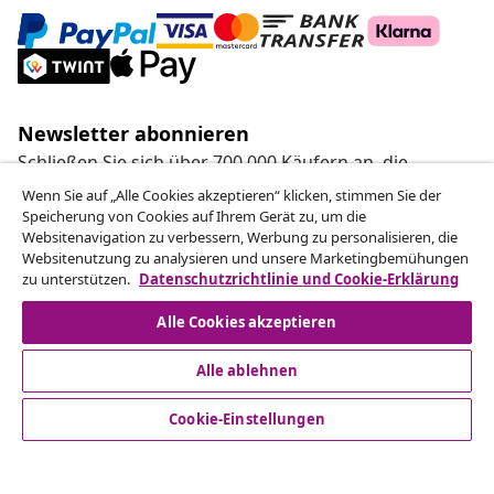
Newsletter abonnieren
Schließen Sie sich über 700.000 Käufern an, die
wöchentliche Angebote, saisonale Aktionen und
Wenn Sie auf „Alle Cookies akzeptieren“ klicken, stimmen Sie der
Neuheiten von vidaXL erhalten.
Speicherung von Cookies auf Ihrem Gerät zu, um die
Websitenavigation zu verbessern, Werbung zu personalisieren, die
Websitenutzung zu analysieren und unsere Marketingbemühungen
Unsere Social-Media-Accounts
zu unterstützen.
Datenschutzrichtlinie und Cookie-Erklärung
Alle Cookies akzeptieren
Alle ablehnen
Kundenservice
Cookie-Einstellungen
Business