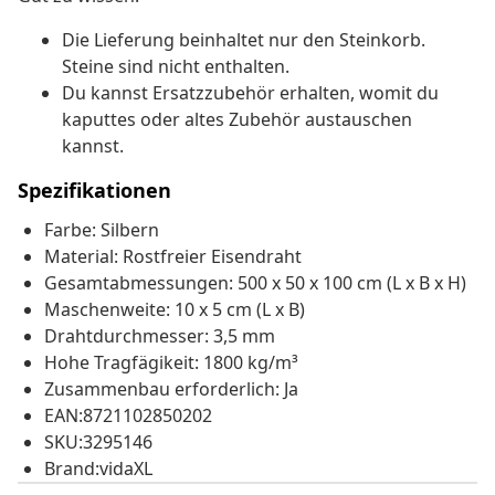
Die Lieferung beinhaltet nur den Steinkorb.
Steine sind nicht enthalten.
Du kannst Ersatzzubehör erhalten, womit du
kaputtes oder altes Zubehör austauschen
kannst.
Spezifikationen
Farbe: Silbern
Material: Rostfreier Eisendraht
Gesamtabmessungen: 500 x 50 x 100 cm (L x B x H)
Maschenweite: 10 x 5 cm (L x B)
Drahtdurchmesser: 3,5 mm
Hohe Tragfägikeit: 1800 kg/m³
Zusammenbau erforderlich: Ja
EAN:8721102850202
SKU:3295146
Brand:vidaXL