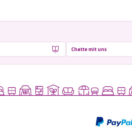
von
von
Chatte mit uns