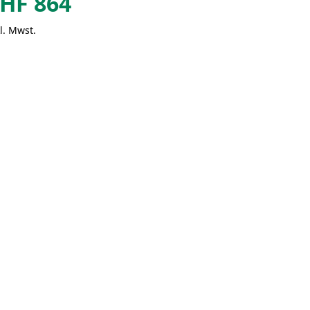
HF
864
l. Mwst.