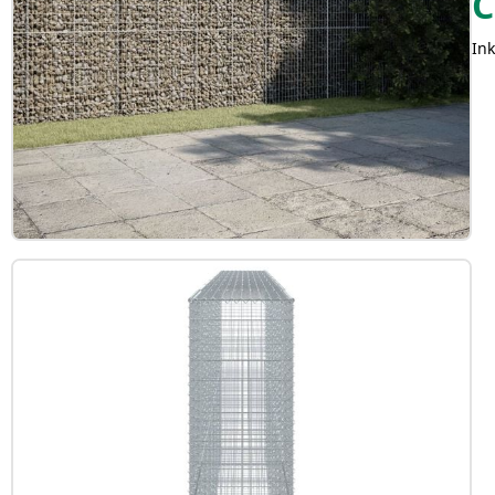
C
Ink