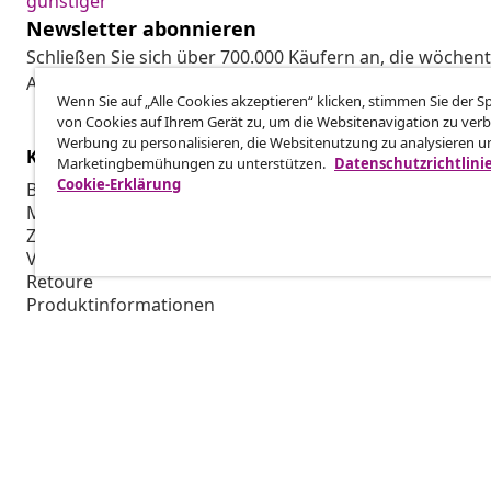
günstiger
Newsletter abonnieren
Schließen Sie sich über 700.000 Käufern an, die wöchent
Aktionen und Neuheiten von vidaXL erhalten.
Wenn Sie auf „Alle Cookies akzeptieren“ klicken, stimmen Sie der 
von Cookies auf Ihrem Gerät zu, um die Websitenavigation zu verb
Werbung zu personalisieren, die Websitenutzung zu analysieren u
Kundenservice
Business
Marketingbemühungen zu unterstützen.
Datenschutzrichtlini
Cookie-Erklärung
Bestellung verfolgen
Partnerpro
Mein Konto
Produktion f
Zahlung
Marketing-K
Versand & Lieferung
Retoure
Produktinformationen
Bestellung