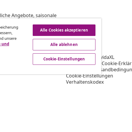
liche Angebote, saisonale
Speicherung
Alle Cookies akzeptieren
essern,
nd unsere
vidaXL
e und
Alle ablehnen
gramm
Über vidaXL
ür vidaXL
AGB Verkäufer vidaXL
Cookie-Einstellungen
ooperation
Datenschutz- & Cookie-Erklä
Priorisierte Versandbedingu
Cookie-Einstellungen
Verhaltenskodex
Arbeiten bei vidaXL
Impressum
Sicherheit
EU Verantwortliche Person
EPR-Richtlinie
Barrierefreiheit