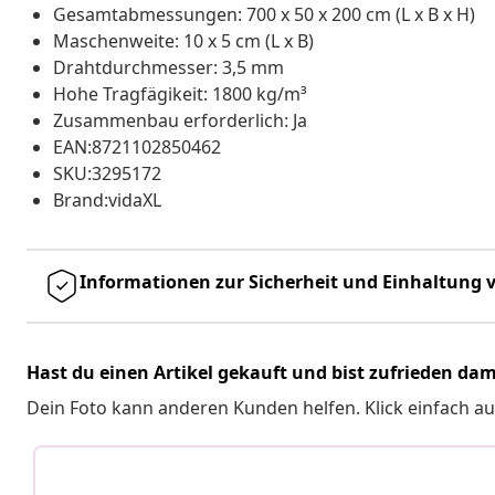
Gesamtabmessungen: 700 x 50 x 200 cm (L x B x H)
Maschenweite: 10 x 5 cm (L x B)
Drahtdurchmesser: 3,5 mm
Hohe Tragfägikeit: 1800 kg/m³
Zusammenbau erforderlich: Ja
EAN:8721102850462
SKU:3295172
Brand:vidaXL
Informationen zur Sicherheit und Einhaltung v
Hast du einen Artikel gekauft und bist zufrieden dam
Dein Foto kann anderen Kunden helfen. Klick einfach au