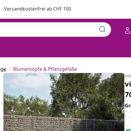
Versandkostenfrei ab CHF 100
ege
Blumentöpfe & Pflanzgefäße
vi
v
7
Gr