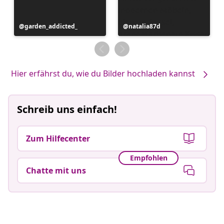
Beitrag
garden_addicted_
Beitrag
natalia87d
veröffentlicht
veröffentlicht
von
von
Hier erfährst du, wie du Bilder hochladen kannst
Schreib uns einfach!
Zum Hilfecenter
Empfohlen
Chatte mit uns