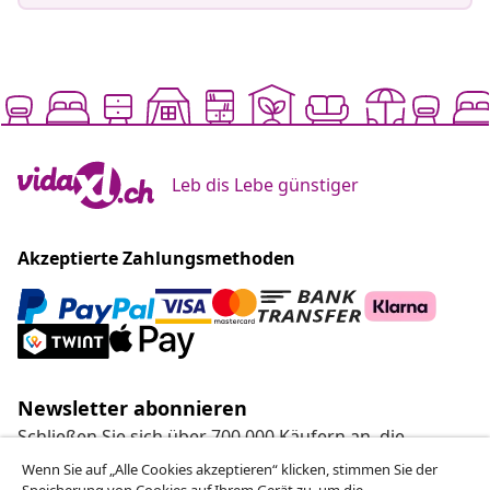
Leb dis Lebe günstiger
Akzeptierte Zahlungsmethoden
Newsletter abonnieren
Schließen Sie sich über 700.000 Käufern an, die
wöchentliche Angebote, saisonale Aktionen und
Wenn Sie auf „Alle Cookies akzeptieren“ klicken, stimmen Sie der
Neuheiten von vidaXL erhalten.