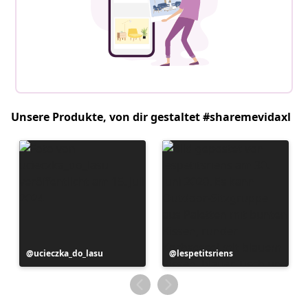
Unsere Produkte, von dir gestaltet #sharemevidaxl
Beitrag
ucieczka_do_lasu
Beitrag
lespetitsriens
veröffentlicht
veröffentlicht
von
von