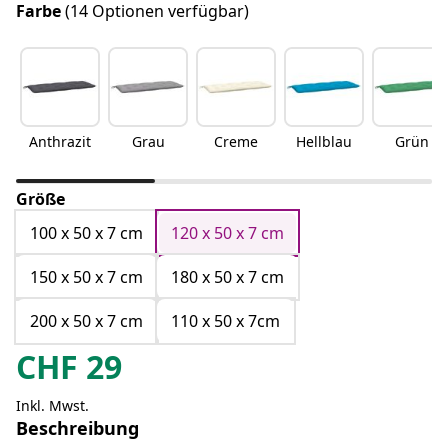
Farbe
(14 Optionen verfügbar)
Anthrazit
Grau
Creme
Hellblau
Grün
Größe
100 x 50 x 7 cm
120 x 50 x 7 cm
150 x 50 x 7 cm
180 x 50 x 7 cm
200 x 50 x 7 cm
110 x 50 x 7cm
CHF
29
Inkl. Mwst.
Beschreibung