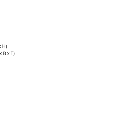
x H)
 B x T)