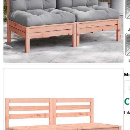
u
Mo
C
Ink