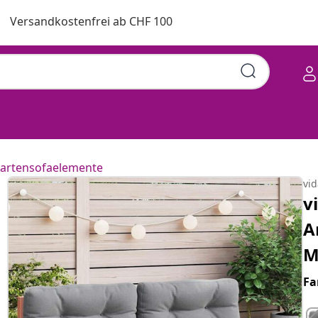
Versandkostenfrei ab CHF 100
artensofaelemente
vi
v
A
M
Fa