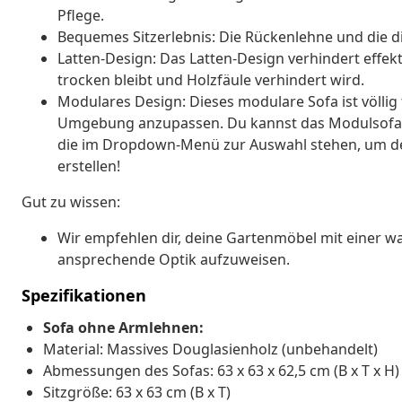
Pflege.
Bequemes Sitzerlebnis: Die Rückenlehne und die di
Latten-Design: Das Latten-Design verhindert effek
trocken bleibt und Holzfäule verhindert wird.
Modulares Design: Dieses modulare Sofa ist völlig 
Umgebung anzupassen. Du kannst das Modulsofa 
die im Dropdown-Menü zur Auswahl stehen, um de
erstellen!
Gut zu wissen:
Wir empfehlen dir, deine Gartenmöbel mit einer wa
ansprechende Optik aufzuweisen.
Spezifikationen
Sofa ohne Armlehnen:
Material: Massives Douglasienholz (unbehandelt)
Abmessungen des Sofas: 63 x 63 x 62,5 cm (B x T x H)
Sitzgröße: 63 x 63 cm (B x T)