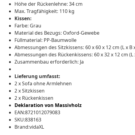
Höhe der Rückenlehne: 34 cm
Max. Tragfähigkeit: 110 kg
Kissen:
Farbe: Grau
Material des Bezugs: Oxford-Gewebe
Füllmaterial: PP-Baumwolle
Abmessungen des Sitzkissens: 60 x 60 x 12 cm (L x B 
Abmessungen des Rückenkissens: 60 x 32 x 12 cm (L x
Zusammenbau erforderlich: Ja
Lieferung umfasst:
2 x Sofa ohne Armlehnen
2 x Sitzkissen
2 x Rückenkissen
Deklaration von Massivholz
EAN:8721012079083
SKU:838163
Brand:vidaXL