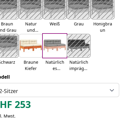
Braun
Natur
Weiß
Grau
Honigbra
nd Grau
und
un
Creme
Schwarz
Braune
Natürlich
Natürlich
Kiefer
es
imprägni
Douglasi
ert
dell
e
2-Sitzer
HF
253
l. Mwst.