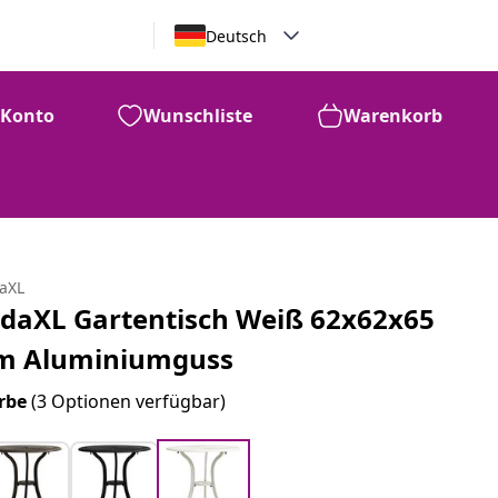
Deutsch
Konto
Wunschliste
Warenkorb
daXL
idaXL Gartentisch Weiß 62x62x65
m Aluminiumguss
rbe
(3 Optionen verfügbar)