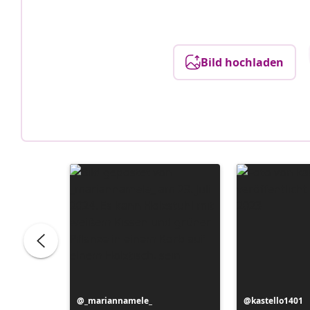
Bild hochladen
Beitrag
_mariannamele_
Beitrag
kastello1401