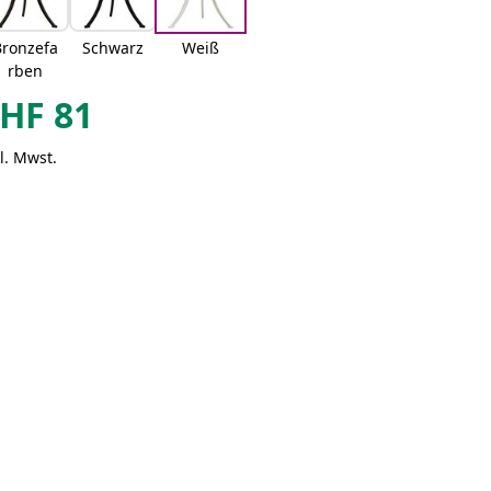
Bronzefa
Schwarz
Weiß
rben
HF
81
l. Mwst.