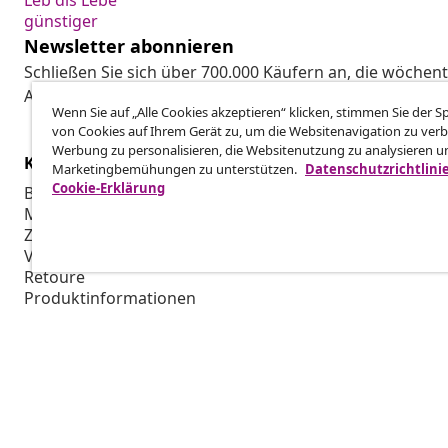
Leb dis Lebe
günstiger
Newsletter abonnieren
Schließen Sie sich über 700.000 Käufern an, die wöchent
Aktionen und Neuheiten von vidaXL erhalten.
Wenn Sie auf „Alle Cookies akzeptieren“ klicken, stimmen Sie der 
von Cookies auf Ihrem Gerät zu, um die Websitenavigation zu verb
Werbung zu personalisieren, die Websitenutzung zu analysieren u
Kundenservice
Business
Marketingbemühungen zu unterstützen.
Datenschutzrichtlini
Cookie-Erklärung
Bestellung verfolgen
Partnerpro
Mein Konto
Produktion f
Zahlung
Marketing-K
Versand & Lieferung
Retoure
Produktinformationen
Bestellung