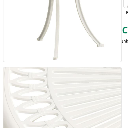
C
Ink