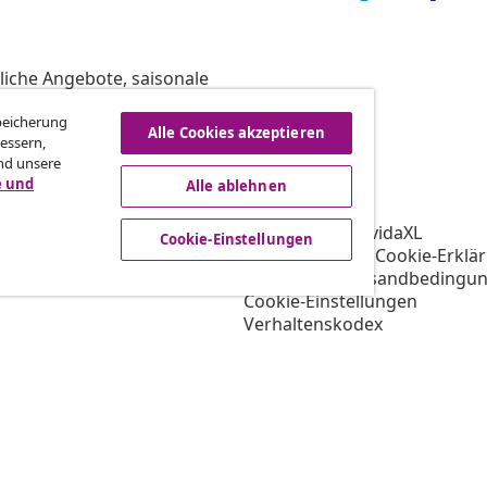
liche Angebote, saisonale
Speicherung
Alle Cookies akzeptieren
essern,
nd unsere
vidaXL
e und
Alle ablehnen
gramm
Über vidaXL
ür vidaXL
AGB Verkäufer vidaXL
Cookie-Einstellungen
ooperation
Datenschutz- & Cookie-Erklä
Priorisierte Versandbedingu
Cookie-Einstellungen
Verhaltenskodex
Arbeiten bei vidaXL
Impressum
Sicherheit
EU Verantwortliche Person
EPR-Richtlinie
Barrierefreiheit