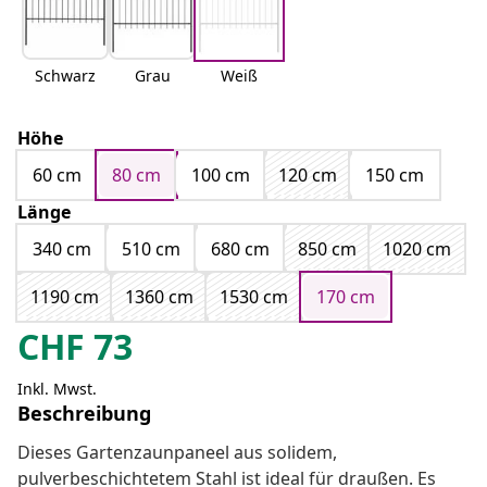
Schwarz
Grau
Weiß
Höhe
60 cm
80 cm
100 cm
120 cm
150 cm
Länge
340 cm
510 cm
680 cm
850 cm
1020 cm
1190 cm
1360 cm
1530 cm
170 cm
CHF
73
Inkl. Mwst.
Beschreibung
Dieses Gartenzaunpaneel aus solidem,
pulverbeschichtetem Stahl ist ideal für draußen. Es