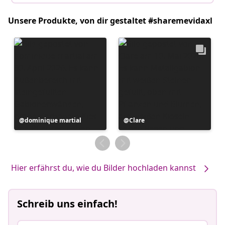
Unsere Produkte, von dir gestaltet #sharemevidaxl
Beitrag
dominique martial
Beitrag
Clare
veröffentlicht
veröffentlicht
von
von
Hier erfährst du, wie du Bilder hochladen kannst
Schreib uns einfach!