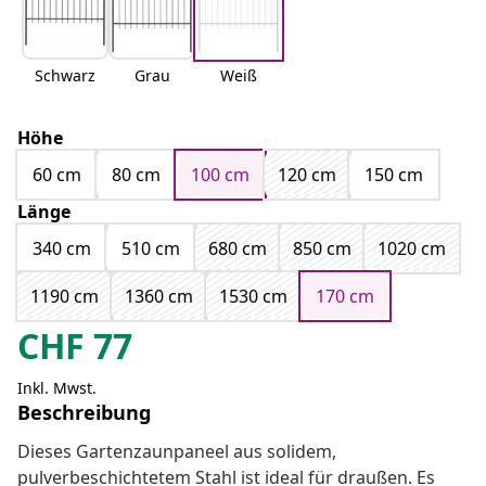
Schwarz
Grau
Weiß
Höhe
60 cm
80 cm
100 cm
120 cm
150 cm
Länge
340 cm
510 cm
680 cm
850 cm
1020 cm
1190 cm
1360 cm
1530 cm
170 cm
CHF
77
Inkl. Mwst.
Beschreibung
Dieses Gartenzaunpaneel aus solidem,
pulverbeschichtetem Stahl ist ideal für draußen. Es