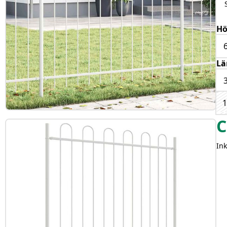
H
Lä
C
Ink