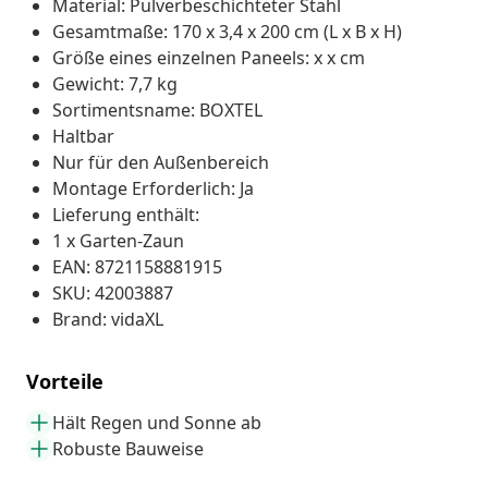
Material: Pulverbeschichteter Stahl
Gesamtmaße: 170 x 3,4 x 200 cm (L x B x H)
Größe eines einzelnen Paneels: x x cm
Gewicht: 7,7 kg
Sortimentsname: BOXTEL
Haltbar
Nur für den Außenbereich
Montage Erforderlich: Ja
Lieferung enthält:
1 x Garten-Zaun
EAN: 8721158881915
SKU: 42003887
Brand: vidaXL
Vorteile
Hält Regen und Sonne ab
Robuste Bauweise