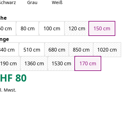
Schwarz
Grau
Weiß
öhe
60 cm
80 cm
100 cm
120 cm
150 cm
nge
340 cm
510 cm
680 cm
850 cm
1020 cm
1190 cm
1360 cm
1530 cm
170 cm
HF
80
l. Mwst.