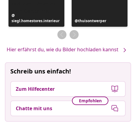
Beitrag
siegl.homestores.interieur
veröffentlicht
Beitrag
thuisontwerper
von
veröffentlicht
von
Hier erfährst du, wie du Bilder hochladen kannst
Schreib uns einfach!
Zum Hilfecenter
Empfohlen
Chatte mit uns