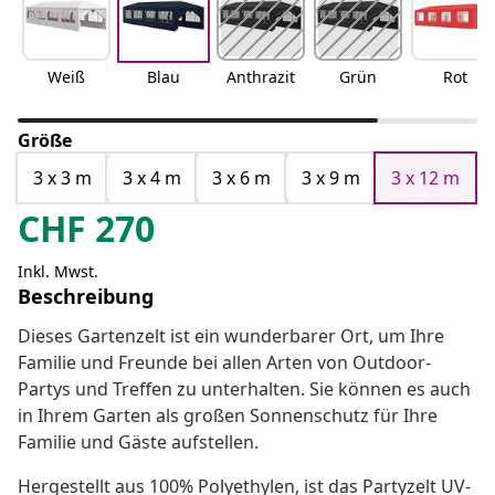
Weiß
Blau
Anthrazit
Grün
Rot
Größe
3 x 3 m
3 x 4 m
3 x 6 m
3 x 9 m
3 x 12 m
CHF
270
Inkl. Mwst.
Beschreibung
Dieses Gartenzelt ist ein wunderbarer Ort, um Ihre
Familie und Freunde bei allen Arten von Outdoor-
Partys und Treffen zu unterhalten. Sie können es auch
in Ihrem Garten als großen Sonnenschutz für Ihre
Familie und Gäste aufstellen.
Hergestellt aus 100% Polyethylen, ist das Partyzelt UV-