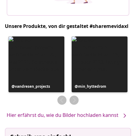
Unsere Produkte, von dir gestaltet #sharemevidaxl
Beitrag
vandresen_projects
Beitrag
min_hyttedrom
veröffentlicht
veröffentlicht
von
von
Hier erfährst du, wie du Bilder hochladen kannst