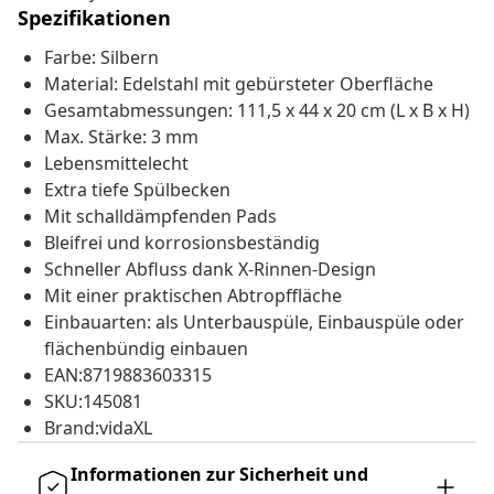
Spezifikationen
Farbe: Silbern
Material: Edelstahl mit gebürsteter Oberfläche
Gesamtabmessungen: 111,5 x 44 x 20 cm (L x B x H)
Max. Stärke: 3 mm
Lebensmittelecht
Extra tiefe Spülbecken
Mit schalldämpfenden Pads
Bleifrei und korrosionsbeständig
Schneller Abfluss dank X-Rinnen-Design
Mit einer praktischen Abtropffläche
Einbauarten: als Unterbauspüle, Einbauspüle oder
flächenbündig einbauen
EAN:8719883603315
SKU:145081
Brand:vidaXL
Informationen zur Sicherheit und