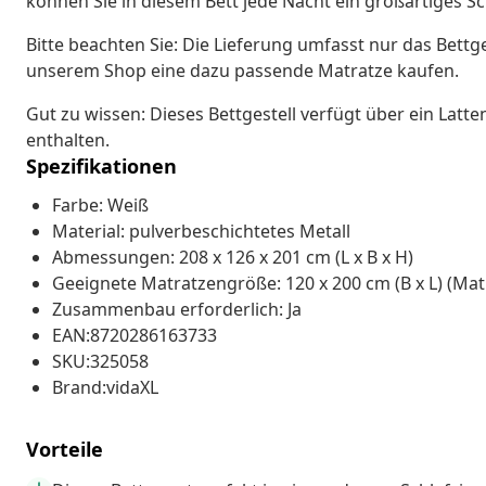
können Sie in diesem Bett jede Nacht ein großartiges Sc
Bitte beachten Sie: Die Lieferung umfasst nur das Bettge
unserem Shop eine dazu passende Matratze kaufen.
Gut zu wissen: Dieses Bettgestell verfügt über ein Latt
enthalten.
Spezifikationen
Farbe: Weiß
Material: pulverbeschichtetes Metall
Abmessungen: 208 x 126 x 201 cm (L x B x H)
Geeignete Matratzengröße: 120 x 200 cm (B x L) (Mat
Zusammenbau erforderlich: Ja
EAN:8720286163733
SKU:325058
Brand:vidaXL
Vorteile