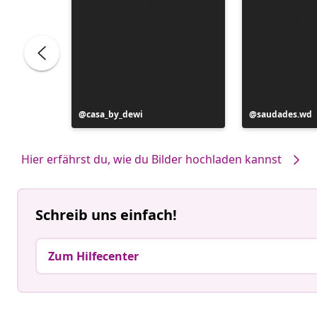
Beitrag
casa_by_dewi
Beitrag
saudades.wd
veröffentlicht
veröffentlicht
von
von
Hier erfährst du, wie du Bilder hochladen kannst
Schreib uns einfach!
Zum Hilfecenter