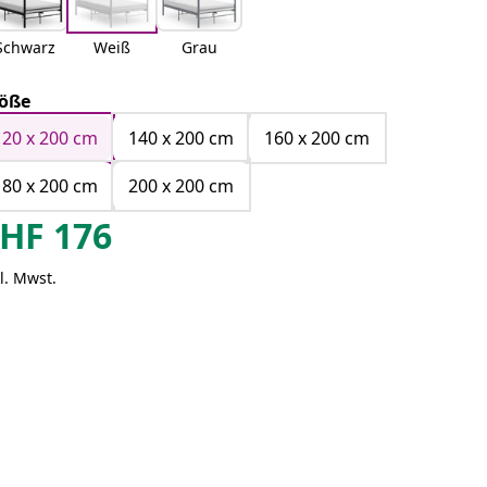
Schwarz
Weiß
Grau
öße
120 x 200 cm
140 x 200 cm
160 x 200 cm
180 x 200 cm
200 x 200 cm
HF
176
l. Mwst.