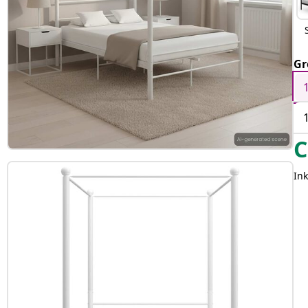
Gr
C
Ink