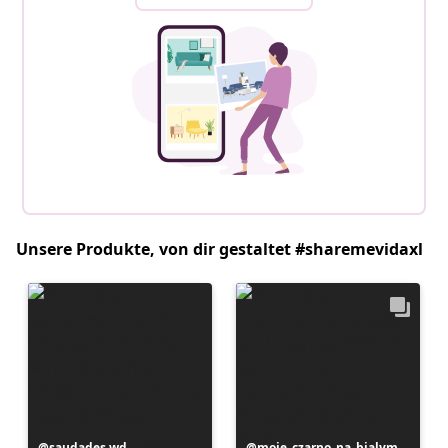
Unsere Produkte, von dir gestaltet #sharemevidaxl
Beitrag
saudades.wd
Beitrag
moje_czarno_na_bialym