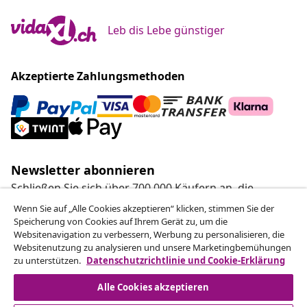
Leb dis Lebe günstiger
Akzeptierte Zahlungsmethoden
Newsletter abonnieren
Schließen Sie sich über 700.000 Käufern an, die
wöchentliche Angebote, saisonale Aktionen und
Wenn Sie auf „Alle Cookies akzeptieren“ klicken, stimmen Sie der
Neuheiten von vidaXL erhalten.
Speicherung von Cookies auf Ihrem Gerät zu, um die
Websitenavigation zu verbessern, Werbung zu personalisieren, die
Websitenutzung zu analysieren und unsere Marketingbemühungen
Unsere Social-Media-Accounts
zu unterstützen.
Datenschutzrichtlinie und Cookie-Erklärung
Alle Cookies akzeptieren