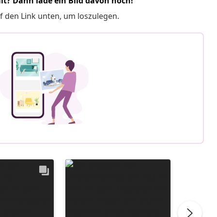
it? Dann lade ein Bild davon hoch!
f den Link unten, um loszulegen.