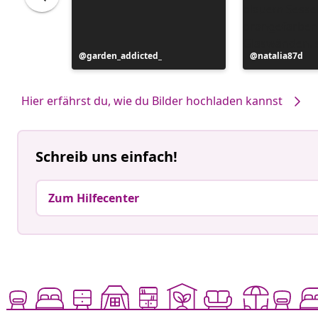
Beitrag
garden_addicted_
Beitrag
natalia87d
veröffentlicht
veröffentlicht
von
von
Hier erfährst du, wie du Bilder hochladen kannst
Schreib uns einfach!
Zum Hilfecenter