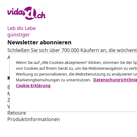
Leb dis Lebe
günstiger
Newsletter abonnieren
Schließen Sie sich über 700.000 Käufern an, die wöchent
Aktionen und Neuheiten von vidaXL erhalten.
Wenn Sie auf „Alle Cookies akzeptieren“ klicken, stimmen Sie der 
von Cookies auf Ihrem Gerät zu, um die Websitenavigation zu verb
Werbung zu personalisieren, die Websitenutzung zu analysieren u
Kundenservice
Business
Marketingbemühungen zu unterstützen.
Datenschutzrichtlini
Cookie-Erklärung
Bestellung verfolgen
Partnerpro
Mein Konto
Produktion f
Zahlung
Marketing-K
Versand & Lieferung
Retoure
Produktinformationen
Bestellung