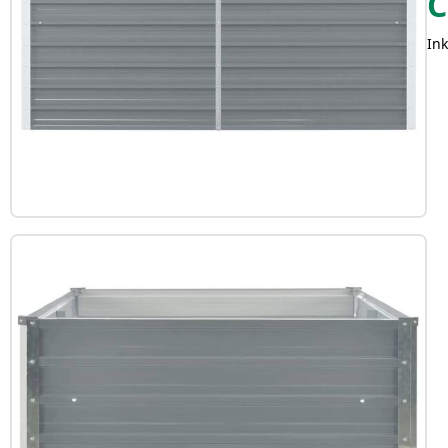
C
Ink