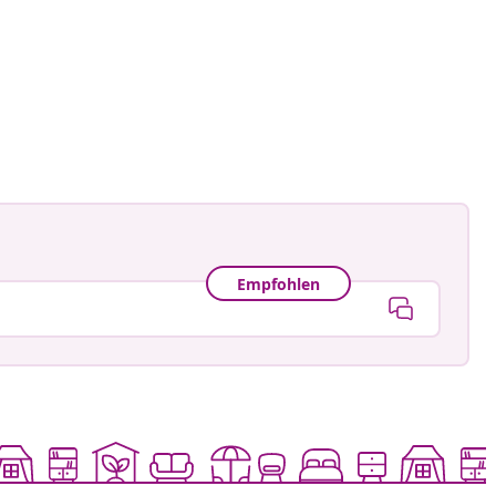
namele_
tlicht
Empfohlen