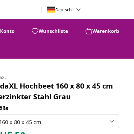
Deutsch
Konto
Wunschliste
Warenkorb
daXL
idaXL Hochbeet 160 x 80 x 45 cm
erzinkter Stahl Grau
öße
160 x 80 x 45 cm