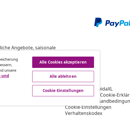
liche Angebote, saisonale
Speicherung
Alle Cookies akzeptieren
essern,
nd unsere
vidaXL
e und
Alle ablehnen
gramm
Über vidaXL
ür vidaXL
AGB Verkäufer vidaXL
Cookie-Einstellungen
ooperation
Datenschutz- & Cookie-Erklä
Priorisierte Versandbedingu
Cookie-Einstellungen
Verhaltenskodex
Arbeiten bei vidaXL
Impressum