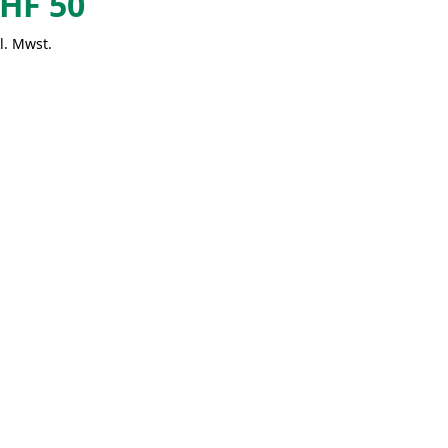
HF
50
l. Mwst.