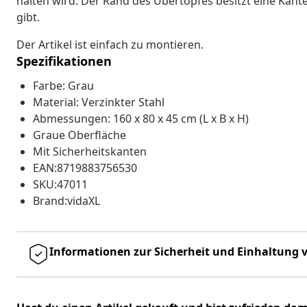
halten wird. Der Rand des Übertopfes besitzt eine Kant
gibt.
Der Artikel ist einfach zu montieren.
Spezifikationen
Farbe: Grau
Material: Verzinkter Stahl
Abmessungen: 160 x 80 x 45 cm (L x B x H)
Graue Oberfläche
Mit Sicherheitskanten
EAN:8719883756530
SKU:47011
Brand:vidaXL
Informationen zur Sicherheit und Einhaltung v