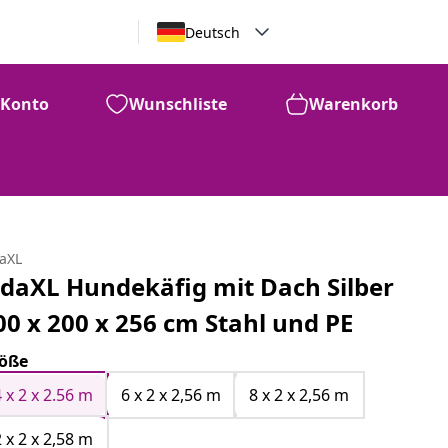
Deutsch
Konto
Wunschliste
Warenkorb
daXL
idaXL Hundekäfig mit Dach Silber
00 x 200 x 256 cm Stahl und PE
öße
4 x 2 x 2.56 m
6 x 2 x 2,56 m
8 x 2 x 2,56 m
2 x 2 x 2,58 m