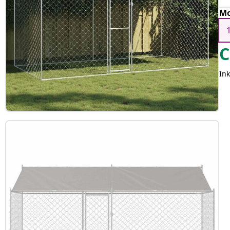
Mo
C
Ink