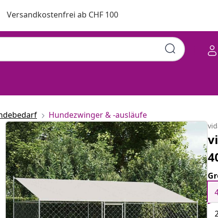
Versandkostenfrei ab CHF 100
ndebedarf
Hundezwinger & -ausläufe
vi
v
4
Gr