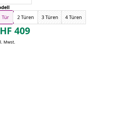
dell
1 Tür
2 Türen
3 Türen
4 Türen
HF
409
l. Mwst.