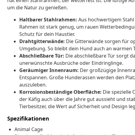
hat einen Stahlrahmen, der wetterfest ist. Die luftige
um die Natur zu genießen.
Haltbarer Stahlrahmen:
Aus hochwertigem Stahl g
Rahmen ist stark genug, um rauen Wetterbedingu
Schutz für dein Haustier.
Drahtgitterwände:
Die Gitterwände sorgen für opt
Umgebung. So bleibt dein Hund auch an warmen T
Abschließbare Tür:
Die abschließbare Tür sorgt daf
unerwünschte Ausbrüche oder Eindringlinge.
Geräumiger Innenraum:
Der großzügige Innenrau
Entspannen. Große Hunderassen werden den Platz 
auszuleben.
Korrosionsbeständige Oberfläche:
Die spezielle 
der Käfig auch über die Jahre gut aussieht und stabil
Tierbesitzer, die Wert auf Sicherheit und Design le
Spezifikationen
Animal Cage