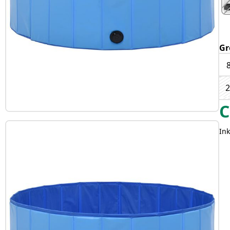
Gr
2
C
Ink