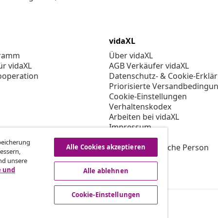
vidaXL
gramm
Über vidaXL
ür vidaXL
AGB Verkäufer vidaXL
ooperation
Datenschutz- & Cookie-Erklä
Priorisierte Versandbedingu
Cookie-Einstellungen
Verhaltenskodex
Arbeiten bei vidaXL
Impressum
Sicherheit
Speicherung
EU Verantwortliche Person
Alle Cookies akzeptieren
essern,
EPR-Richtlinie
nd unsere
Barrierefreiheit
e und
Alle ablehnen
Cookie-Einstellungen