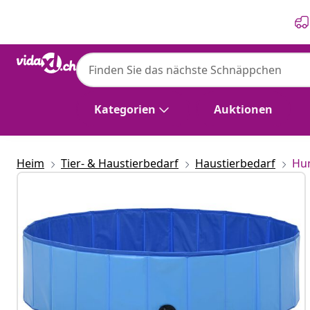
Zurück
Weiter
vidaXL
vidaXL Hundepool Faltbar Blau 120 x 30 c
Kategorien
Auktionen
Heim
Tier- & Haustierbedarf
Haustierbedarf
Hu