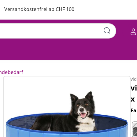
Versandkostenfrei ab CHF 100
m PVC
ndebedarf
vi
v
x
Fa