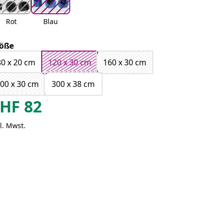
Rot
Blau
öße
80 x 20 cm
120 x 30 cm
160 x 30 cm
00 x 30 cm
300 x 38 cm
HF
82
l. Mwst.