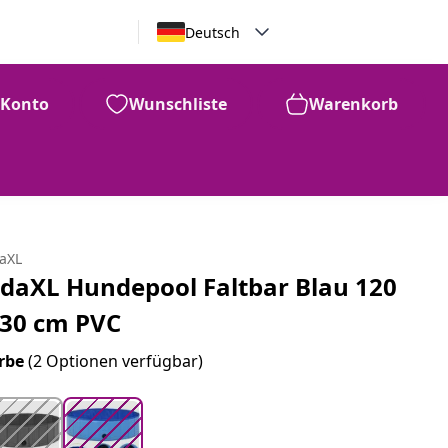
Deutsch
Konto
Wunschliste
Warenkorb
CHF
82
daXL
idaXL Hundepool Faltbar Blau 120
 30 cm PVC
rbe
(2 Optionen verfügbar)