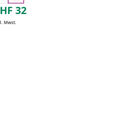
HF
32
l. Mwst.