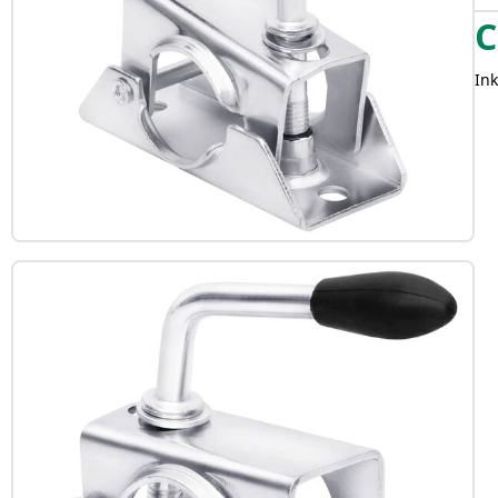
C
Ink