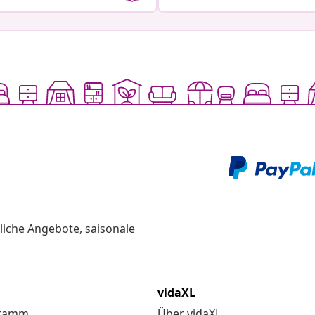
liche Angebote, saisonale
vidaXL
gramm
Über vidaXL