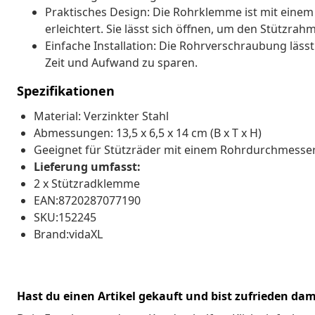
Praktisches Design: Die Rohrklemme ist mit eine
erleichtert. Sie lässt sich öffnen, um den Stützr
Einfache Installation: Die Rohrverschraubung läs
Zeit und Aufwand zu sparen.
Spezifikationen
Material: Verzinkter Stahl
Abmessungen: 13,5 x 6,5 x 14 cm (B x T x H)
Geeignet für Stützräder mit einem Rohrdurchmesse
Lieferung umfasst:
2 x Stützradklemme
EAN:8720287077190
SKU:152245
Brand:vidaXL
Hast du einen Artikel gekauft und bist zufrieden dam