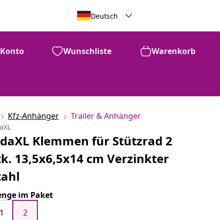
Deutsch
Konto
Wunschliste
Warenkorb
Kfz-Anhänger
Trailer & Anhänger
daXL
idaXL Klemmen für Stützrad 2
tk. 13,5x6,5x14 cm Verzinkter
tahl
nge im Paket
1
2