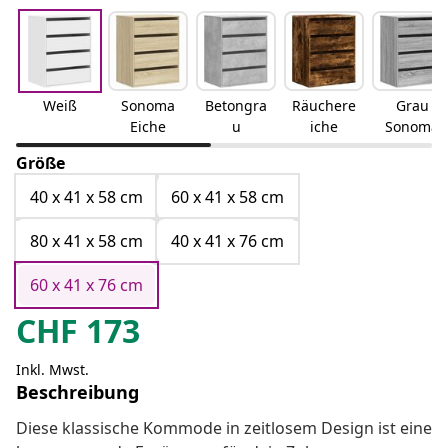
Weiß
Sonoma
Betongra
Räuchere
Grau
Eiche
u
iche
Sonoma
Größe
40 x 41 x 58 cm
60 x 41 x 58 cm
80 x 41 x 58 cm
40 x 41 x 76 cm
60 x 41 x 76 cm
CHF
173
Inkl. Mwst.
Beschreibung
Diese klassische Kommode in zeitlosem Design ist eine