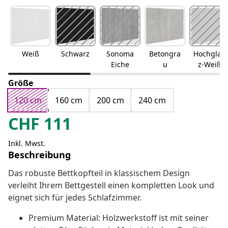
Weiß
Schwarz
Sonoma
Betongra
Hochglan
Eiche
u
z-Weiß
Größe
120 cm
160 cm
200 cm
240 cm
CHF
111
Inkl. Mwst.
Beschreibung
Das robuste Bettkopfteil in klassischem Design
verleiht Ihrem Bettgestell einen kompletten Look und
eignet sich für jedes Schlafzimmer.
Premium Material: Holzwerkstoff ist mit seiner