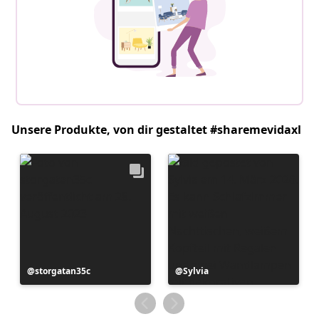
Unsere Produkte, von dir gestaltet #sharemevidaxl
Beitrag
storgatan35c
Beitrag
Sylvia
veröffentlicht
veröffentlicht
von
von