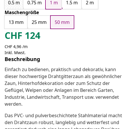
0.5 m
0.75 m
1 m
1.5 m
2 m
Maschengröße
13 mm
25 mm
50 mm
CHF
124
CHF 4,96 /m
Inkl. Mwst.
Beschreibung
Einfach zu bedienen, praktisch und dekorativ, kann
dieser hochwertige Drahtgitterzaun als gewöhnlicher
Zaun, Hinterhofdekoration oder zum Schutz der
Geflügel, Welpen oder Anlagen im Bereich Garten,
Industrie, Landwirtschaft, Transport usw. verwendet
werden.
Das PVC- und pulverbeschichtete Stahlmaterial macht
den Drahtzaun robust, langlebig und wetterfest und