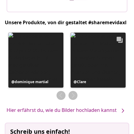
Unsere Produkte, von dir gestaltet #sharemevidaxl
Beitrag
dominique martial
Beitrag
Clare
veröffentlicht
veröffentlicht
von
von
Hier erfährst du, wie du Bilder hochladen kannst
Schreib uns einfach!