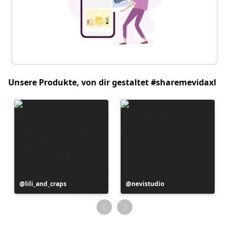
Unsere Produkte, von dir gestaltet #sharemevidaxl
Beitrag
lili_and_craps
Beitrag
nevistudio
veröffentlicht
veröffentlicht
von
von