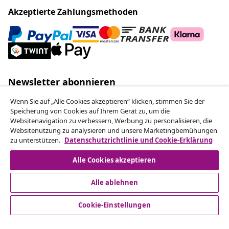
Akzeptierte Zahlungsmethoden
Newsletter abonnieren
Schließen Sie sich über 700.000 Käufern an, die
Wenn Sie auf „Alle Cookies akzeptieren“ klicken, stimmen Sie der
wöchentliche Angebote, saisonale Aktionen und
Speicherung von Cookies auf Ihrem Gerät zu, um die
Neuheiten von vidaXL erhalten.
Websitenavigation zu verbessern, Werbung zu personalisieren, die
Websitenutzung zu analysieren und unsere Marketingbemühungen
zu unterstützen.
Datenschutzrichtlinie und Cookie-Erklärung
Unsere Social-Media-Accounts
Alle Cookies akzeptieren
Alle ablehnen
Kundenservice
Cookie-Einstellungen