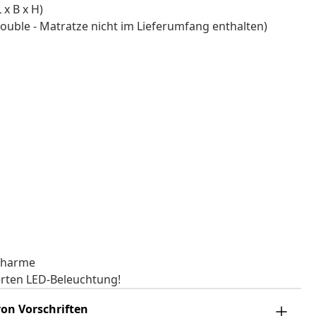
 x B x H)
Double - Matratze nicht im Lieferumfang enthalten)
 Charme
erten LED-Beleuchtung!
on Vorschriften