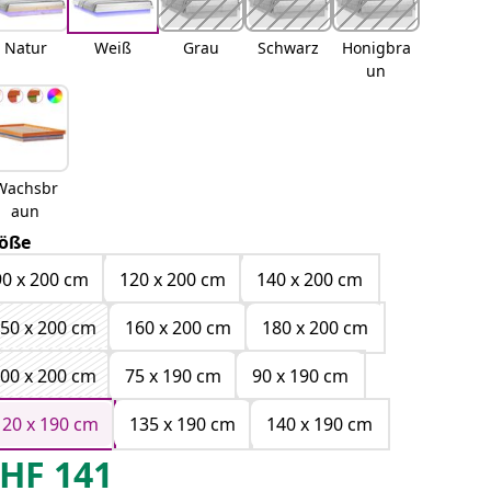
Natur
Weiß
Grau
Schwarz
Honigbra
un
Wachsbr
aun
öße
90 x 200 cm
120 x 200 cm
140 x 200 cm
50 x 200 cm
160 x 200 cm
180 x 200 cm
00 x 200 cm
75 x 190 cm
90 x 190 cm
120 x 190 cm
135 x 190 cm
140 x 190 cm
HF
141