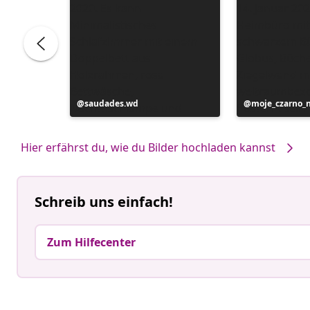
Beitrag
saudades.wd
Beitrag
moje_czarno_
veröffentlicht
veröffentlicht
von
von
Hier erfährst du, wie du Bilder hochladen kannst
Schreib uns einfach!
Zum Hilfecenter