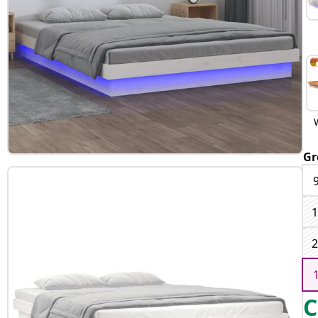
Gr
1
2
C