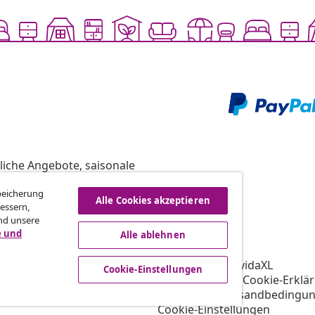
liche Angebote, saisonale
Speicherung
Alle Cookies akzeptieren
essern,
nd unsere
vidaXL
e und
Alle ablehnen
gramm
Über vidaXL
ür vidaXL
AGB Verkäufer vidaXL
Cookie-Einstellungen
ooperation
Datenschutz- & Cookie-Erklä
Priorisierte Versandbedingu
Cookie-Einstellungen