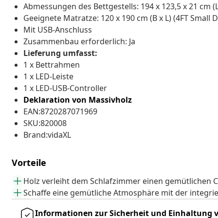
Abmessungen des Bettgestells: 194 x 123,5 x 21 cm (L
Geeignete Matratze: 120 x 190 cm (B x L) (4FT Small 
Mit USB-Anschluss
Zusammenbau erforderlich: Ja
Lieferung umfasst:
1 x Bettrahmen
1 x LED-Leiste
1 x LED-USB-Controller
Deklaration von Massivholz
EAN:8720287071969
SKU:820008
Brand:vidaXL
Vorteile
Holz verleiht dem Schlafzimmer einen gemütlichen
Schaffe eine gemütliche Atmosphäre mit der integri
Informationen zur Sicherheit und Einhaltung v