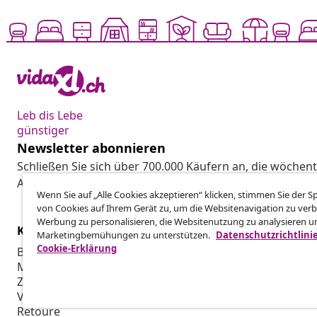
Leb dis Lebe
günstiger
Newsletter abonnieren
Schließen Sie sich über 700.000 Käufern an, die wöchent
Aktionen und Neuheiten von vidaXL erhalten.
Wenn Sie auf „Alle Cookies akzeptieren“ klicken, stimmen Sie der 
von Cookies auf Ihrem Gerät zu, um die Websitenavigation zu verb
Werbung zu personalisieren, die Websitenutzung zu analysieren u
Kundenservice
Business
Marketingbemühungen zu unterstützen.
Datenschutzrichtlini
Cookie-Erklärung
Bestellung verfolgen
Partnerpro
Mein Konto
Produktion f
Zahlung
Marketing-K
Versand & Lieferung
Retoure