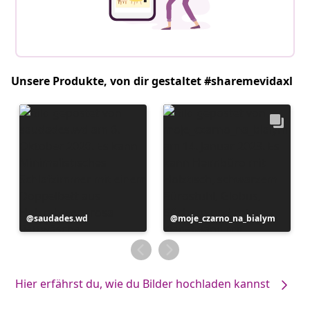
Unsere Produkte, von dir gestaltet #sharemevidaxl
Beitrag
saudades.wd
Beitrag
moje_czarno_na_bialym
veröffentlicht
veröffentlicht
von
von
Hier erfährst du, wie du Bilder hochladen kannst