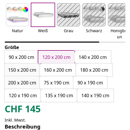
Natur
Weiß
Grau
Schwarz
Honigbra
un
Größe
90 x 200 cm
120 x 200 cm
140 x 200 cm
150 x 200 cm
160 x 200 cm
180 x 200 cm
200 x 200 cm
75 x 190 cm
90 x 190 cm
120 x 190 cm
135 x 190 cm
140 x 190 cm
CHF
145
Inkl. Mwst.
Beschreibung