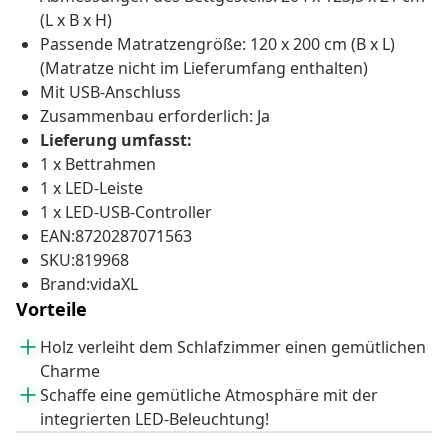
(L x B x H)
Passende Matratzengröße: 120 x 200 cm (B x L)
(Matratze nicht im Lieferumfang enthalten)
Mit USB-Anschluss
Zusammenbau erforderlich: Ja
Lieferung umfasst:
1 x Bettrahmen
1 x LED-Leiste
1 x LED-USB-Controller
EAN:8720287071563
SKU:819968
Brand:vidaXL
Vorteile
Holz verleiht dem Schlafzimmer einen gemütlichen
Charme
Schaffe eine gemütliche Atmosphäre mit der
integrierten LED-Beleuchtung!