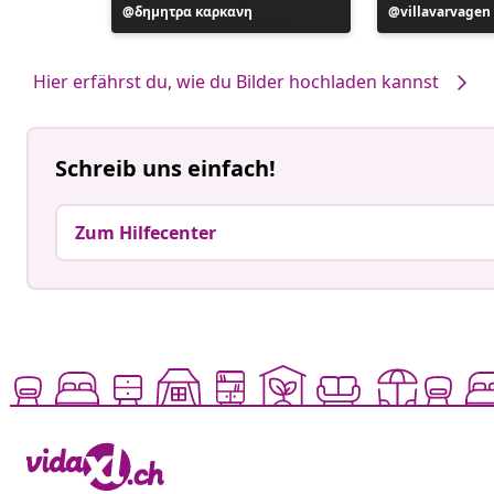
Beitrag
δημητρα καρκανη
Beitrag
villavarvagen
veröffentlicht
veröffentlicht
von
von
Hier erfährst du, wie du Bilder hochladen kannst
Schreib uns einfach!
Zum Hilfecenter