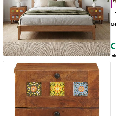
Me
C
Ink