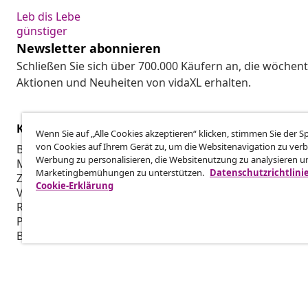
Leb dis Lebe
günstiger
Newsletter abonnieren
Schließen Sie sich über 700.000 Käufern an, die wöchent
Aktionen und Neuheiten von vidaXL erhalten.
Kundenservice
Business
Wenn Sie auf „Alle Cookies akzeptieren“ klicken, stimmen Sie der 
von Cookies auf Ihrem Gerät zu, um die Websitenavigation zu verb
Bestellung verfolgen
Partnerpro
Werbung zu personalisieren, die Websitenutzung zu analysieren u
Mein Konto
Produktion f
Marketingbemühungen zu unterstützen.
Datenschutzrichtlini
Zahlung
Marketing-K
Cookie-Erklärung
Versand & Lieferung
Retoure
Produktinformationen
Bestellung