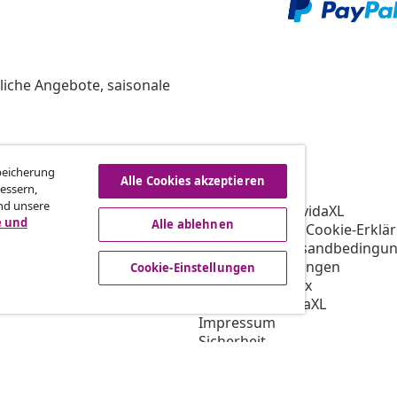
liche Angebote, saisonale
vidaXL
Speicherung
Alle Cookies akzeptieren
essern,
gramm
Über vidaXL
nd unsere
ür vidaXL
AGB Verkäufer vidaXL
e und
Alle ablehnen
ooperation
Datenschutz- & Cookie-Erklä
Priorisierte Versandbedingu
Cookie-Einstellungen
Cookie-Einstellungen
Verhaltenskodex
Arbeiten bei vidaXL
Impressum
Sicherheit
EU Verantwortliche Person
EPR-Richtlinie