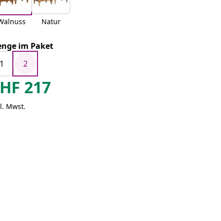
Walnuss
Natur
nge im Paket
1
2
HF
217
l. Mwst.