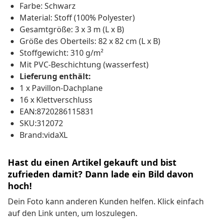
Farbe: Schwarz
Material: Stoff (100% Polyester)
Gesamtgröße: 3 x 3 m (L x B)
Größe des Oberteils: 82 x 82 cm (L x B)
Stoffgewicht: 310 g/m²
Mit PVC-Beschichtung (wasserfest)
Lieferung enthält:
1 x Pavillon-Dachplane
16 x Klettverschluss
EAN:8720286115831
SKU:312072
Brand:vidaXL
Hast du einen Artikel gekauft und bist
zufrieden damit? Dann lade ein Bild davon
hoch!
Dein Foto kann anderen Kunden helfen. Klick einfach
auf den Link unten, um loszulegen.