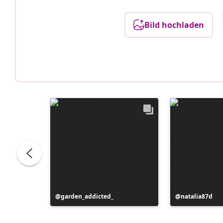
Bild hochladen
Beitrag
garden_addicted_
Beitrag
natalia87d
veröffentlicht
veröffentlicht
von
von