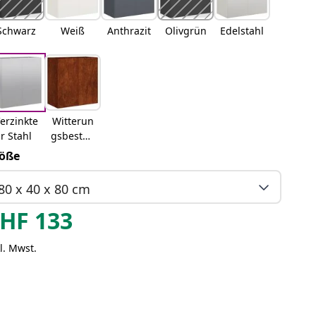
Schwarz
Weiß
Anthrazit
Olivgrün
Edelstahl
erzinkte
Witterun
r Stahl
gsbestän
diger
öße
Stahl
80 x 40 x 80 cm
HF
133
l. Mwst.