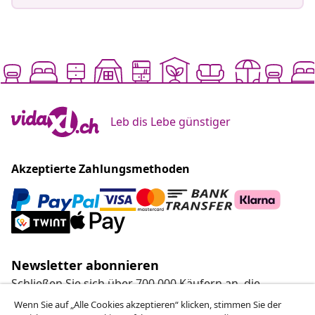
Leb dis Lebe günstiger
Akzeptierte Zahlungsmethoden
Newsletter abonnieren
Schließen Sie sich über 700.000 Käufern an, die
wöchentliche Angebote, saisonale Aktionen und
Wenn Sie auf „Alle Cookies akzeptieren“ klicken, stimmen Sie der