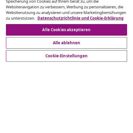
Neuheiten von vidaXL erhalten.
Speicherung von Cookies auf Ihrem Gerät zu, um die
Websitenavigation zu verbessern, Werbung zu personalisieren, die
Websitenutzung zu analysieren und unsere Marketingbemühungen
Unsere Social-Media-Accounts
zu unterstützen.
Datenschutzrichtlinie und Cookie-Erklärung
Alle Cookies akzeptieren
Alle ablehnen
Kundenservice
Cookie-Einstellungen
Business
vidaXL
Mehr entdecken