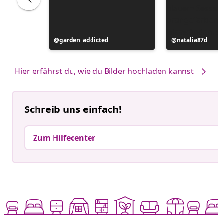
Beitrag
garden_addicted_
Beitrag
natalia87d
veröffentlicht
veröffentlicht
von
von
Hier erfährst du, wie du Bilder hochladen kannst
Schreib uns einfach!
Zum Hilfecenter