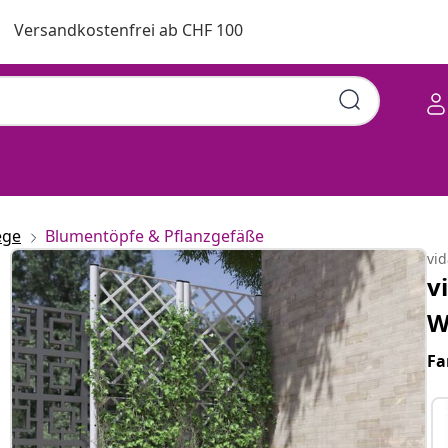
Versandkostenfrei ab CHF 100
ege
Blumentöpfe & Pflanzgefäße
vi
v
W
Fa