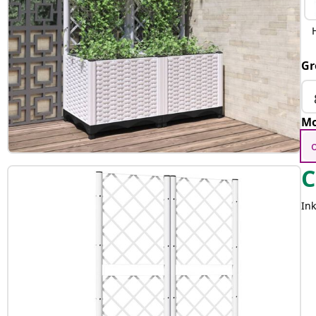
Gr
Mo
C
Ink