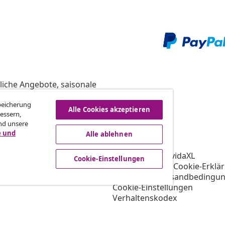
liche Angebote, saisonale
Speicherung
Alle Cookies akzeptieren
essern,
nd unsere
vidaXL
e und
Alle ablehnen
gramm
Über vidaXL
ür vidaXL
AGB Verkäufer vidaXL
Cookie-Einstellungen
ooperation
Datenschutz- & Cookie-Erklä
Priorisierte Versandbedingu
Cookie-Einstellungen
Verhaltenskodex
Arbeiten bei vidaXL
Impressum