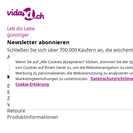
Leb dis Lebe
günstiger
Newsletter abonnieren
Schließen Sie sich über 700.000 Käufern an, die wöchent
Aktionen und Neuheiten von vidaXL erhalten.
Wenn Sie auf „Alle Cookies akzeptieren“ klicken, stimmen Sie der 
von Cookies auf Ihrem Gerät zu, um die Websitenavigation zu verb
Werbung zu personalisieren, die Websitenutzung zu analysieren u
Kundenservice
Business
Marketingbemühungen zu unterstützen.
Datenschutzrichtlini
Cookie-Erklärung
Bestellung verfolgen
Partnerpro
Mein Konto
Produktion f
Zahlung
Marketing-K
Versand & Lieferung
Retoure
Produktinformationen
Bestellung