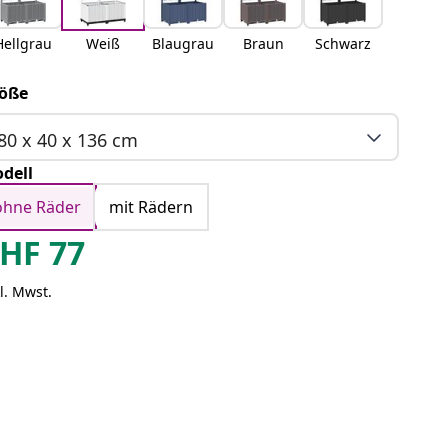
Hellgrau
Weiß
Blaugrau
Braun
Schwarz
öße
80 x 40 x 136 cm
dell
ohne Räder
mit Rädern
HF
77
l. Mwst.