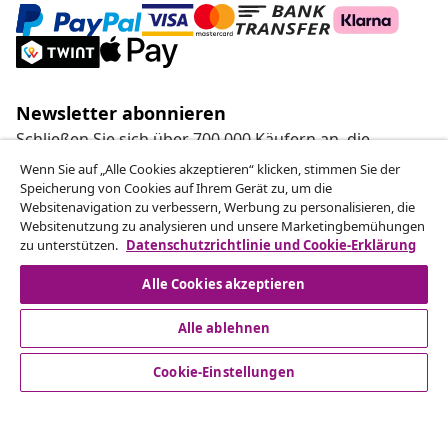
Newsletter abonnieren
Schließen Sie sich über 700.000 Käufern an, die
wöchentliche Angebote, saisonale Aktionen und
Wenn Sie auf „Alle Cookies akzeptieren“ klicken, stimmen Sie der
Neuheiten von vidaXL erhalten.
Speicherung von Cookies auf Ihrem Gerät zu, um die
Websitenavigation zu verbessern, Werbung zu personalisieren, die
Websitenutzung zu analysieren und unsere Marketingbemühungen
Unsere Social-Media-Accounts
zu unterstützen.
Datenschutzrichtlinie und Cookie-Erklärung
Alle Cookies akzeptieren
Alle ablehnen
Kundenservice
Cookie-Einstellungen
Business