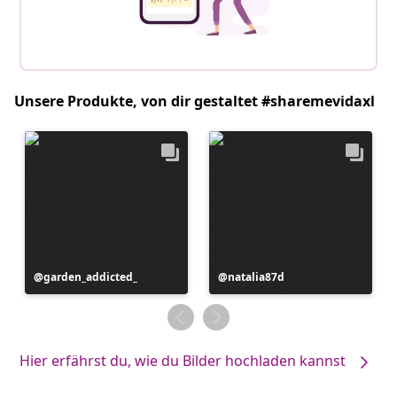
Unsere Produkte, von dir gestaltet #sharemevidaxl
Beitrag
garden_addicted_
Beitrag
natalia87d
veröffentlicht
veröffentlicht
von
von
Hier erfährst du, wie du Bilder hochladen kannst