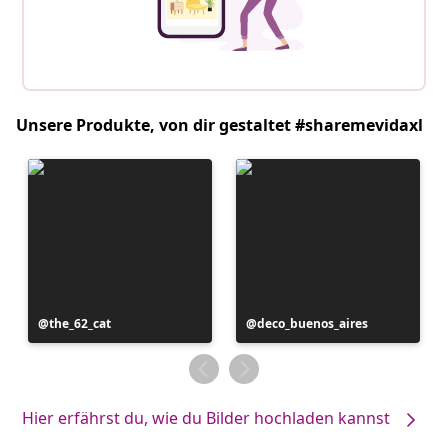
Unsere Produkte, von dir gestaltet #sharemevidaxl
Beitrag
the_62_cat
Beitrag
deco_buenos_aires
veröffentlicht
veröffentlicht
von
von
Hier erfährst du, wie du Bilder hochladen kannst