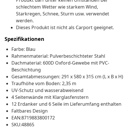
Produkt darf unter keinen Umständen bei
schlechtem Wetter wie starkem Wind,
Starkregen, Schnee, Sturm usw. verwendet
werden.
Dieses Produkt ist nicht als Carport geeignet.
Spezifikationen
Farbe: Blau
Rahmenmaterial: Pulverbeschichteter Stahl
Dachmaterial: 600D Oxford-Gewebe mit PVC-
Beschichtung
Gesamtabmessungen: 291 x 580 x 315 cm (L x B x H)
Traufhöhe vom Boden: 2,35 m
UV-Schutz und wasserabweisend
4 Seitenwände mit Klarglasfenstern
12 Erdanker und 6 Seile im Lieferumfang enthalten
Faltbares Design
EAN:8719883800172
SKU:48865