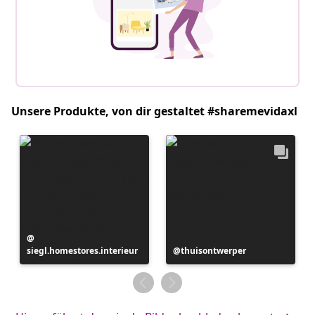
Unsere Produkte, von dir gestaltet #sharemevidaxl
Beitrag
siegl.homestores.interieur
veröffentlicht
Beitrag
thuisontwerper
von
veröffentlicht
von