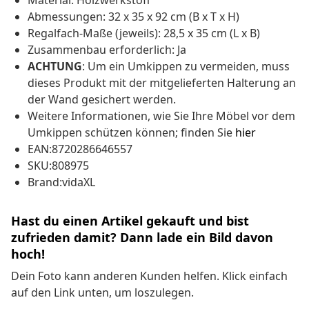
Material: Holzwerkstoff
Abmessungen: 32 x 35 x 92 cm (B x T x H)
Regalfach-Maße (jeweils): 28,5 x 35 cm (L x B)
Zusammenbau erforderlich: Ja
ACHTUNG
: Um ein Umkippen zu vermeiden, muss
dieses Produkt mit der mitgelieferten Halterung an
der Wand gesichert werden.
Weitere Informationen, wie Sie Ihre Möbel vor dem
Umkippen schützen können; finden Sie
hier
EAN:8720286646557
SKU:808975
Brand:vidaXL
Hast du einen Artikel gekauft und bist
zufrieden damit? Dann lade ein Bild davon
hoch!
Dein Foto kann anderen Kunden helfen. Klick einfach
auf den Link unten, um loszulegen.