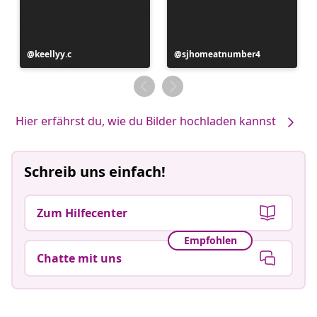
Beitrag
keellyy.c
Beitrag
sjhomeatnumber4
veröffentlicht
veröffentlicht
von
von
Hier erfährst du, wie du Bilder hochladen kannst
Schreib uns einfach!
Zum Hilfecenter
Empfohlen
Chatte mit uns